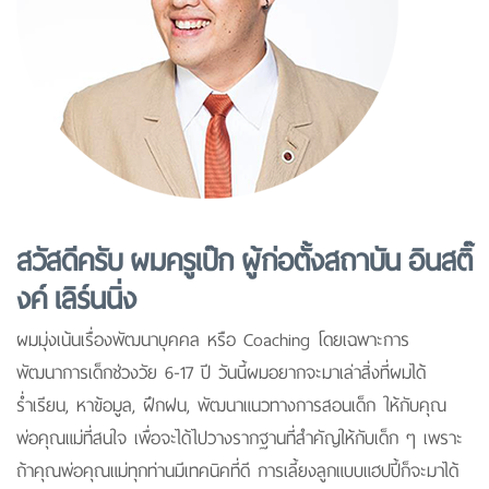
สวัสดีครับ ผมครูเป๊ก ผู้ก่อตั้งสถาบัน อินสติ๊
งค์ เลิร์นนิ่ง
ผมมุ่งเน้นเรื่องพัฒนาบุคคล หรือ Coaching โดยเฉพาะการ
พัฒนาการเด็กช่วงวัย 6-17 ปี วันนี้ผมอยากจะมาเล่าสิ่งที่ผมได้
ร่ำเรียน, หาข้อมูล, ฝึกฝน, พัฒนาแนวทางการสอนเด็ก ให้กับคุณ
พ่อคุณแม่ที่สนใจ เพื่อจะได้ไปวางรากฐานที่สำคัญให้กับเด็ก ๆ เพราะ
ถ้าคุณพ่อคุณแม่ทุกท่านมีเทคนิคที่ดี การเลี้ยงลูกแบบแฮปปี้ก็จะมาได้