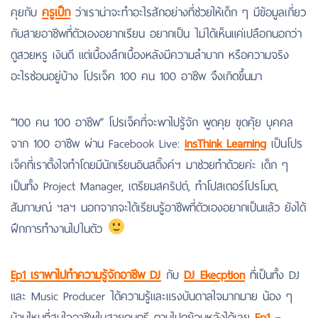
คุยกับ
ครูเป็ก
ว่าเราน่าจะทำอะไรสักอย่างที่ช่วยให้เด็ก ๆ มีข้อมูลเกี่ยว
กับสายอาชีพที่ตัวเองอยากเรียน อยากเป็น ไม่ได้เห็นแค่เปลือกนอกว่า
ดูสวยหรู เงินดี แต่เบื้องลึกเบื้องหลังมีความลำบาก หรือความจริง
อะไรซ่อนอยู่บ้าง โปรเจ็ค 100 คน 100 อาชีพ จึงเกิดขึ้นมา
“100 คน 100 อาชีพ” โปรเจ็คที่จะพาไปรู้จัก พูดคุย ขุดคุ้ย บุคคล
จาก 100 อาชีพ ผ่าน Facebook Live:
insThink Learning
เป็นโปร
เจ็คที่เราตั้งใจทำโดยมีนักเรียนอินสติ๊งค์ฯ มาช่วยทำด้วยค่ะ เด็ก ๆ
เป็นทั้ง Project Manager, เตรียมสคริปต์​, ทำโปสเตอร์โปรโมต,
สัมภาษณ์ ฯลฯ นอกจากจะได้เรียนรู้อาชีพที่ตัวเองอยากเป็นแล้ว ยังได้
ฝึกการทำงานไปในตัว
Ep1 เราพาไปทำความรู้จักอาชีพ DJ
กับ
DJ Ekecption
ที่เป็นทั้ง DJ
และ Music Producer ได้ความรู้และแรงบันดาลใจมากมาย น้อง ๆ
บ้านไหนที่สนใจอาชีพในสายดนตรี ตามไปดูย้อนหลังได้เลย
Ep1 –