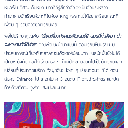
หมอฟัน วิศวะ กันหมด บางทีก็รู้สึกว่าตัวเองเป็นตัวประหลาด
ท่ามกลางนักเรียนหัวกะทิในห้อง King เพราะไม่ได้อยากเรียนคณะที่
เพื่อน ๆ รอบตัวอยากเรียนเลย
พอไปปรึกษาคุณพ่อ
“เรียนเกี่ยวกับคอมพิวเตอร์สิ ตอนนี้กำลังมา น่า
จะหางานทำได้ง่าย”
คุณพ่อแนะนำมาแบบนี้ ตอนเรียนชั้นมัธยม มี
ประสบการณ์เกี่ยวกับคลาสคอมพิวเตอร์น้อยมาก ในสมัยนั้นยังไม่ได้
เป็นวิชาบังคับ และได้เรียนจริง ๆ ก็แค่ปีเดียวตอนที่ไปเป็นนักเรียนแลก
เปลี่ยนที่ประเทศอเมริกา ก็สนุกดีนะ โอเค ๆ เรียนคอมฯ ก็ได้ ตอน
สมัคร Entrance ไป เลือกไปแค่ 3 อันดับ IT วารสารศาตร์ และปิด
ท้ายด้วยวิศวะ จุฬาฯ สะเปะสปะมาก